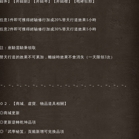
鑄斧】【昇鑄劍】【昇鑄琴】【昇鑄槍】【咆哮狂獸】
任意1件即可獲得經驗修行加成20%替天行道效果1小時
任意2件即可獲得經驗修行加成30%替天行道效果1小時
註：座騎需騎乘領取
替天行道的效果不可累加，離線時效果不會消失（一天限領3次）
－。－。－。－。－。－。－。－。－。－。－。－。－。－。－。－。
０２．【商城、虛寶、物品道具相關】
◎商城更新
◎更新逆轉乾坤品項
◎「武學秘笈」頁籤新增可兌換品項