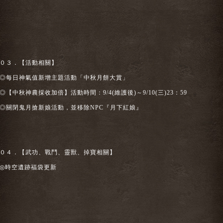
０３．【活動相關】
◎每日神氣值新增主題活動「中秋月餅大賞」
◎【中秋神農採收加倍】活動時間：9/4(維護後)～9/10(三)23：59
◎關閉鬼月搶新娘活動，並移除NPC『月下紅娘』
０４．【武功、戰鬥、靈獸、掉寶相關】
◎時空遺跡福袋更新