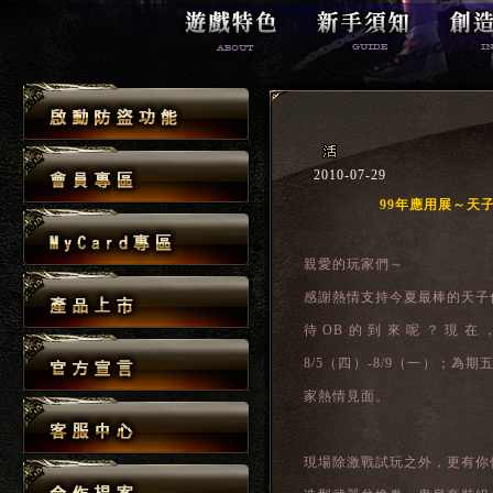
2010-07-29
99年應用展～天
親愛的玩家們～
感謝熱情支持今夏最棒的天子
待OB的到來呢？現在
8/5（四）-8/9（一）；為
家熱情見面。
現場除激戰試玩之外，更有你