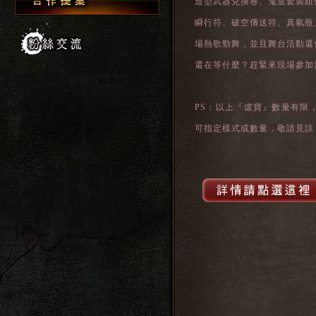
造型武器兌換卷、鬼皇套裝組
瞬行符、破空傳送符、真氣瓶
場熱歌勁舞，並且舞台活動還
還在等什麼？趕緊來現場參加
PS：以上『虛寶』數量有限
可指定樣式或數量，敬