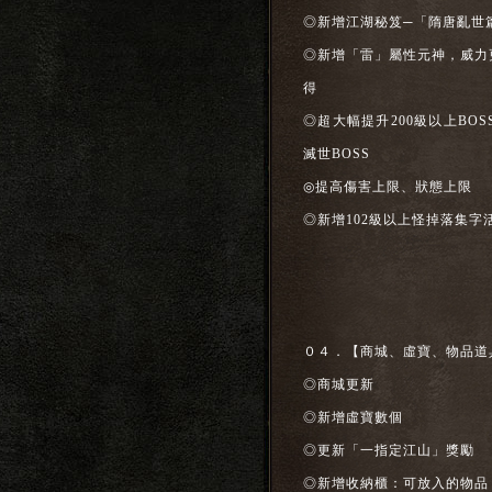
◎新增江湖秘笈─「隋唐亂世
◎新增「雷」屬性元神，威力
得
◎超大幅提升200級以上B
滅世BOSS
◎提高傷害上限、狀態上限
◎新增102級以上怪掉落集字
０４．【商城、虛寶、物品道
◎商城更新
◎新增虛寶數個
◎更新「一指定江山」獎勵
◎新增收納櫃：可放入的物品