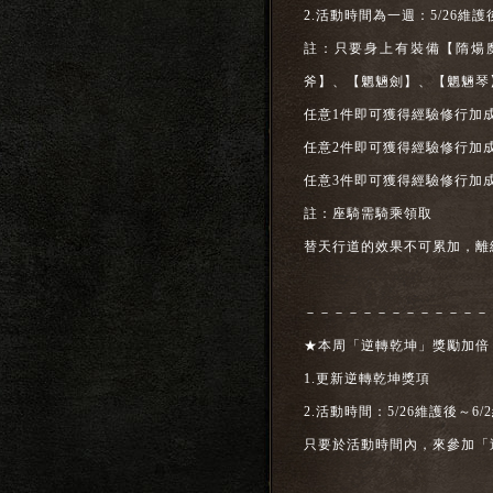
2.活動時間為一週：5/26維護
註：只要身上有裝備【隋煬
斧】、【魍魎劍】、【魍魎琴
任意1件即可獲得經驗修行加成
任意2件即可獲得經驗修行加成
任意3件即可獲得經驗修行加成
註：座騎需騎乘領取
替天行道的效果不可累加，離
－－－－－－－－－－－－－
★本周「逆轉乾坤」獎勵加倍
1.更新逆轉乾坤獎項
2.活動時間：5/26維護後～6/
只要於活動時間內，來參加「