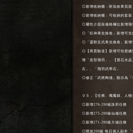
◎新增收納櫃：附加效果頁面
◎新增收納櫃：可收納的套裝
◎屬性介面裝備格欄位新增飛
◎「狂神果兌換卷」新增可兌
◎「靈獸玄武果兌換卷」新增
◎【商賈馳道】新增可拍賣總
增「造型飛羽」、【寶石水晶
石」、「飛羽武學石」
◎修正「武將陶俑」顯示為「
０５．【任務、殲魔錄、人物
◎新增276-290級誅邪任務
◎新增275-290級仙備任務
◎新增271-290級方城任務
◎開放200級 每日個人副