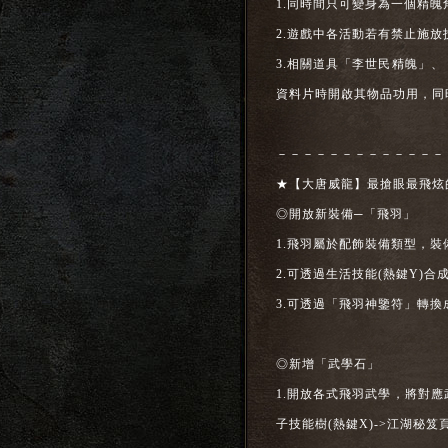
1.同時間只可變身為一個精魄
2.遊戲中各活動若有禁止施
3.相關道具「李世民精魄」
資料片時開啟其物品功用，同
－－－－－－－－－－－－－
★【大唐威龍】最搶眼最飛炫
◎開放新裝備─「飛羽」
1.飛羽屬於配飾裝備類型，
2.可透過生活技能(熱鍵Y)合
3.可透過「飛羽神鑒符」轉換
◎新增「武學石」
1.開放各式飛羽武學，將對
子技能樹(熱鍵X)->江湖秘