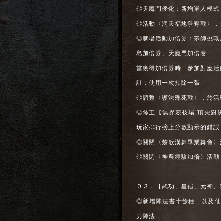
◎天魔門優化：新增單人模式
◎活動〈洞天福地爭奪戰〉，
◎新增活動加倍券：宗師挑戰
島加倍券、天魔門加倍卷
當獲得加倍券時，參加對應活
註：使用一次扣除一張
◎調整〈護法殊死戰〉，於活
◎修正【無界競技場-頂尖對
玩家排行榜上分數顯示的錯誤，
◎關閉〈楚歌漢舞畢業舞會〉
◎關閉〈神農經驗加倍〉活動
０３．【武功、星宿、元神、
◎新增陣法書十餘種 , 以
力陣法