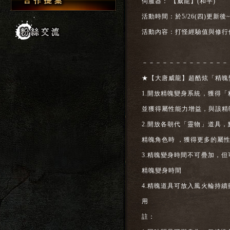
伺服器： 【威龍】(和平)
活動時間：於5/26(四)更新後~
活動內容：打怪經驗值與修行值
－－－－－－－－－－－－－
★【大唐威龍】超酷炫「精魄
1.開放精魄變身系統，獲得
並獲得屬性能力增益，與該精
2.開放各朝代「靈物」道具
精魄角色時 ，獲得更多的屬
3.精魄變身時間不可疊加，
精魄變身時間
4.精魄道具可放入風火輪持
用
註：