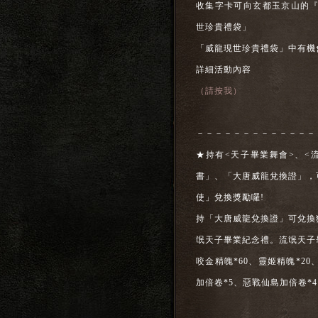
收集字卡可向玄都玉京山的『威龍
世珍貴禮袋」
「威龍現世珍貴禮袋」中有機
詳細活動內容
（請按我）
－－－－－－－－－－－－－
★持有<天子畢業舞會>、<
書」、「大唐威龍兌換證」，可
使」兌換獎勵囉!
持「大唐威龍兌換證」可兌換
氓天子畢業紀念禮。流氓天子
咬金精魄*60、靈姬精魄*2
加倍卷*5、惡戰仙島加倍卷*4