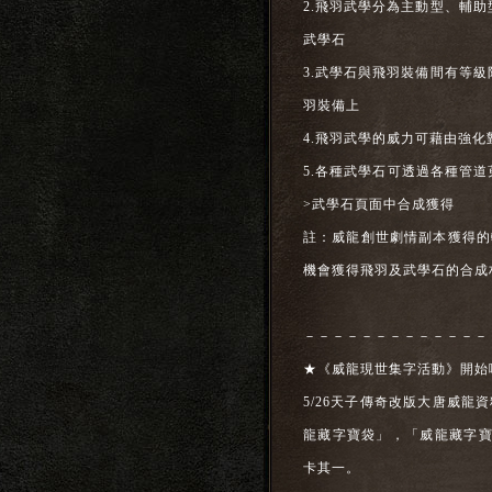
2.飛羽武學分為主動型、輔
武學石
3.武學石與飛羽裝備間有等
羽裝備上
4.飛羽武學的威力可藉由強
5.各種武學石可透過各種管道
>武學石頁面中合成獲得
註：威龍創世劇情副本獲得的
機會獲得飛羽及武學石的合成
－－－－－－－－－－－－－
★《威龍現世集字活動》開始
5/26天子傳奇改版大唐威龍
龍藏字寶袋」，「威龍藏字寶
卡其一。