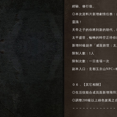
經驗、修行值。
◎本次資料片新增劇情任務：
靈識！
天帝之子的你將到新的朝代，
太平盛世，輪轉的時空正待你
新增80級副本「威龍創世：太
限制人數：1人
限制次數：一日進場一次
副本入口：玄都玉京山NPC─輪轉
０６．【其它相關】
◎生活技能合成頁面新增飛羽
◎調整200級以上綠色披風之
－－－－－－－－－－－－－