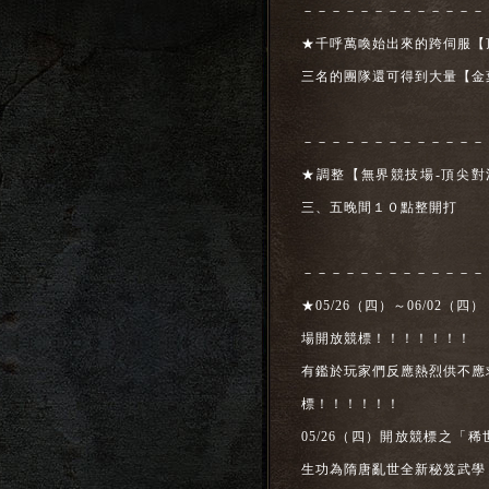
－－－－－－－－－－－－－
★千呼萬喚始出來的跨伺服【
三名的團隊還可得到大量【金
－－－－－－－－－－－－－
★調整【無界競技場-頂尖
三、五晚間１０點整開打
－－－－－－－－－－－－－
★05/26（四）～06/02
場開放競標！！！！！！！
有鑑於玩家們反應熱烈供不應
標！！！！！！
05/26（四）開放競標之「
生功為隋唐亂世全新秘笈武學