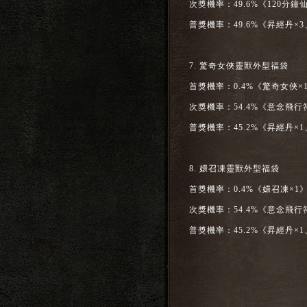
次獎機率：49.6%《120分
普獎機率：49.6%《昇經丹×
7. 驚奇女俠靈獸外型福袋
首獎機率：0.4%《驚奇女俠×
次獎機率：54.4%《意念飛行
普獎機率：45.2%《昇經丹×
8. 嬛召凍靈獸外型福袋
首獎機率：0.4%《嬛召凍×1
次獎機率：54.4%《意念飛行
普獎機率：45.2%《昇經丹×