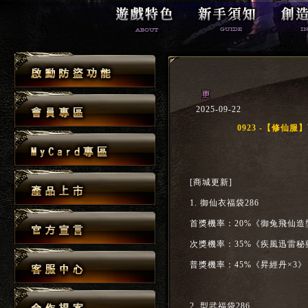
2025-09-22
0923 -【修仙
[商城更新]
1. 御仙衣福袋286
首獎機率：20%《御兔飛仙造
次獎機率：35%《疾風迅雷秘
普獎機率：45%《昇經丹×3》
2. 型武福袋286