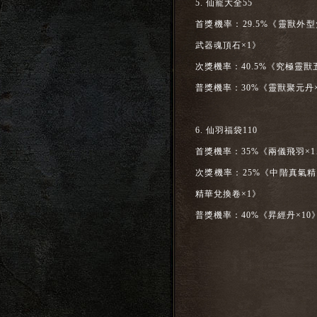
5. 仙寵大全55
首獎機率：29.5%《靈獸外
武器魂頂石×1》
次獎機率：40.5%《究極靈獸
普獎機率：30%《靈獸聚元丹
6. 仙羽福袋110
首獎機率：35%《兩儀飛羽×
次獎機率：25%《中階真氣
精華兌換卷×1》
普獎機率：40%《昇經丹×10