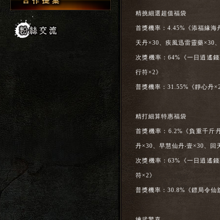
精挑細選超值福袋
首獎機率：4.45%《添福緣海
天丹×30、疾風迅雷靈藥×30
次獎機率：64%《一日逍遙錢
行符×2》
普獎機率：31.55%《靜心丹
精打細算特惠福袋
首獎機率：6.2%《負重千斤
丹×30、早慧仙丹‧壹×30、回
次獎機率：63%《一日逍遙錢
符×2》
普獎機率：30.8%《鏢局令仙
練武驚喜