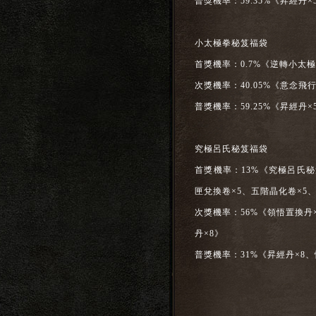
普獎機率：59.35%《昇經丹×
小太極拳秘笈福袋
首獎機率：0.7%《逆轉小太極
次獎機率：40.05%《意念飛
普獎機率：59.25%《昇經丹×
究極呂氏秘笈福袋
首獎機率：13%《究極呂氏秘
匣兌換卷×5、五階晶化卷×5、
次獎機率：56%《領悟置換丹×
丹×8》
普獎機率：31%《昇經丹×8