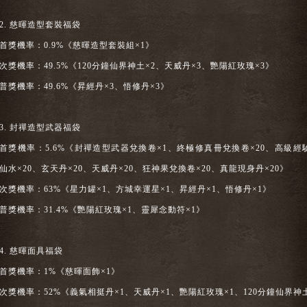
2. 慈暉造型套裝福袋
首獎機率：0.9%《慈暉造型套裝組×1》
次獎機率：49.5%《120分鐘仙界神土×2、天威丹×3、艷陽紅玫瑰×3》
普獎機率：49.6%《昇經丹×3、悟修丹×3》
3. 封禪造型武器福袋
首獎機率：5.6%《封禪造型武器兌換卷×1、終極修真冊兌換卷×20、高級經
仙水×20、玄天丹×20、天威丹×20、狂神果兌換卷×20、真龍現身丹×20》
次獎機率：63%《星力罐×1、方城幸運星×1、昇經丹×1、悟修丹×1》
普獎機率：31.4%《艷陽紅玫瑰×1、靈犀念動符×1》
4. 慈暉面具福袋
首獎機率：1%《慈暉面飾×1》
次獎機率：52%《義氣相挺丹×1、天威丹×1、艷陽紅玫瑰×1、120分鐘仙界神