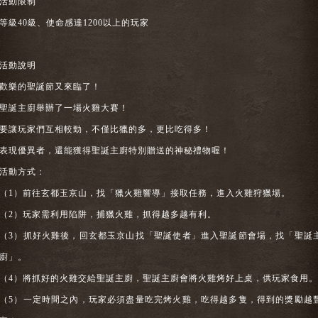
活動限制
等級40級、使命感達1200以上的玩家
活動說明
歡樂的聖誕節又來臨了！
聖誕主廚舉辦了一場火雞大賽！
要讓玩家們互相較勁，不僅比獵的多，更比吃得多！
表現優異者，還能獲得聖誕主廚特別贈送的神秘禮物喔！
活動方式：
（1）前往玄都玉京山，找「獵火雞響導」接取任務，進入火雞狩獵場。
（2）玩家需利用陷阱，捕獵火雞，抓得越多越有利。
（3）抓好火雞後，回玄都玉京山找「聖誕使者」進入聖誕節會場，找「聖誕
廚」。
（4）將抓好的火雞交給聖誕主廚，聖誕主廚會將火雞烤好上桌，供玩家食用。
（5）一定時間之內，玩家必須盡量吃完烤火雞，吃得越多隻，得到的獎勵越