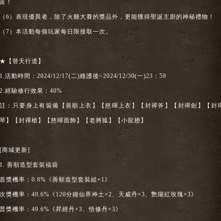
富！
（6）表現優異者，除了火雞大賽的獎品外，更能獲得聖誕主廚的神秘禮物！
（7）本活動每個玩家每日限接取一次。
★【替天行道】
1.活動時間：2024/12/17(二)維護後~2024/12/30(一)23：59
2.經驗修行效果：40%
註：只要身上有裝備【善順上衣】【慈暉上衣】【封禪斧】【封禪劍】【封
琴】【封禪槍】【慈暉面飾】【老將狐】【小龍翅】
[商城更新]
1. 善順造型套裝福袋
首獎機率：0.8%《善順造型套裝組×1》
次獎機率：49.6%《120分鐘仙界神土×2、天威丹×3、艷陽紅玫瑰×3》
普獎機率：49.6%《昇經丹×3、悟修丹×3》