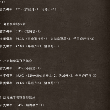
×1》
普獎機率：47%《昇經丹×1、悟修丹×1》
5. 老將狐座騎福袋
首獎機率：0.9%《老將狐×1》
次獎機率：56.3%《意念飛行符×3、方城幸運星×3、千里瞬行符×3》
普獎機率：42.8%《昇經丹×3、悟修丹×3》
6. 小龍翅造型飛羽福袋
首獎機率：0.8%《小龍翅×1》
次獎機率：49.6%《120分鐘仙界神土×2、天威丹×3、千里瞬行符×3》
普獎機率：49.6%《昇經丹×3、悟修丹×3》
7. 驅魔獵手靈獸外型福袋
首獎機率：0.4%《驅魔獵手×1》