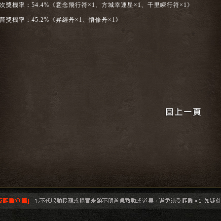
次獎機率：54.4%《意念飛行符×1、方城幸運星×1、千里瞬行符×1》
普獎機率：45.2%《昇經丹×1、悟修丹×1》