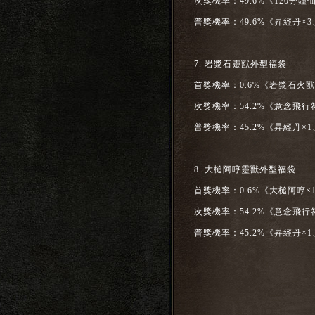
次獎機率：49.6%《120分
普獎機率：49.6%《昇經丹×
7. 岩漿石靈獸外型福袋
首獎機率：0.6%《岩漿石火獸
次獎機率：54.2%《意念飛行
普獎機率：45.2%《昇經丹×
8. 大槌阿哼靈獸外型福袋
首獎機率：0.6%《大槌阿哼×
次獎機率：54.2%《意念飛行
普獎機率：45.2%《昇經丹×