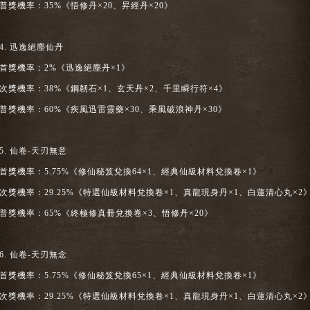
普獎機率：35%《悟修丹×20、昇經丹×20》
4. 迅逸絕塵仙丹
首獎機率：2%《迅逸絕塵丹×1》
次獎機率：38%《鋼韌石×1、玄天丹×2、千里瞬行符×4》
普獎機率：60%《疾風迅雷靈藥×30、乘風破浪神丹×30》
5. 仙卷-天刃無意
首獎機率：5.75%《修仙秘笈兌換64×1、經典仙級材料兌換卷×1》
次獎機率：29.25%《特選仙級材料兌換卷×1、真龍現身丹×1、白蓮清心丸×2
普獎機率：65%《終極修真冊兌換卷×3、悟修丹×20》
6. 仙卷-天刃無念
首獎機率：5.75%《修仙秘笈兌換65×1、經典仙級材料兌換卷×1》
次獎機率：29.25%《特選仙級材料兌換卷×1、真龍現身丹×1、白蓮清心丸×2