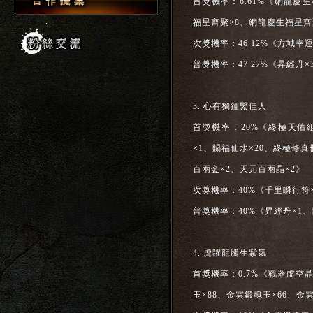
首獎機率：6.61%《網龍慶
福星齊聚×8、網龍慶生福星齊
次獎機率：46.12%《方城幸
普獎機率：47.27%《昇經丹×
3. 心有獨鍾繫佳人
首獎機率：20%《終極天佑
×1、賜福仙水×20、終極修真
百兩金×2、天元百兩晶×2》
次獎機率：40%《千里瞬行符
普獎機率：40%《昇經丹×1、
4. 虎躍龍騰生紫氣
首獎機率：0.7%《戰器虛空晶
玉×88、金雲鍛魂玉×66、金