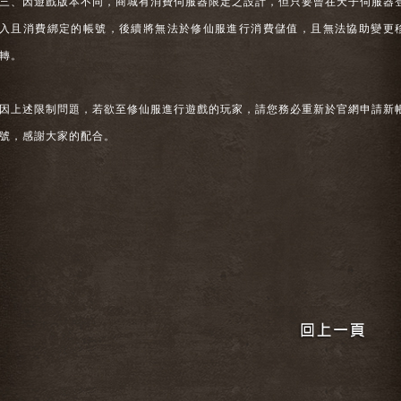
三、因遊戲版本不同，商城有消費伺服器限定之設計，但只要曾在天子伺服器
入且消費綁定的帳號，後續將無法於修仙服進行消費儲值，且無法協助變更
轉。
因上述限制問題，若欲至修仙服進行遊戲的玩家，請您務必重新於官網申請新
號，感謝大家的配合。