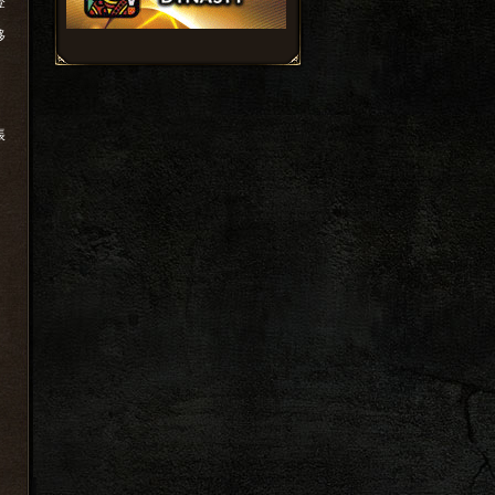
登
移
帳