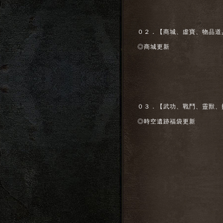
０２．【商城、虛寶、物品道
◎商城更新
０３．【武功、戰鬥、靈獸、
◎時空遺跡福袋更新